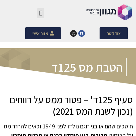
המדריך לזכויות פנסיונית – שכירים ועצמאים
הטבת מס 125ד
הטבת מס תיקון 190
צור קשר
אזור אישי
הטבת מס 125ד
סעיף 125ד' – פטור ממס על רווחים
(נכון לשנת המס 2021)
חוסכים שהם או בני זוגם נולדו לפני 1949 זכאים להחזר מס
על הכנסות
מריבית בגין פיקדון בבנק או תכנית חיסכון,