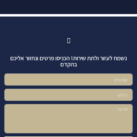
הטבת מס 125ד
הטבת מס תיקון 190
נשמח לעזור ולתת שירות! הכניסו פרטים ונחזור אליכם
בהקדם